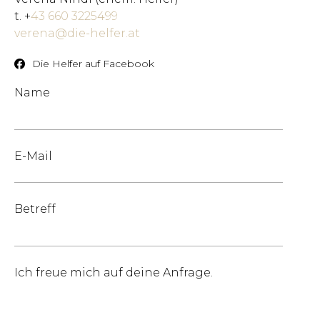
t. +
43 660 3225499
verena@die-helfer.at
Die Helfer auf Facebook
Pl
Name
E-Mail
Betreff
Ich freue mich auf deine Anfrage.