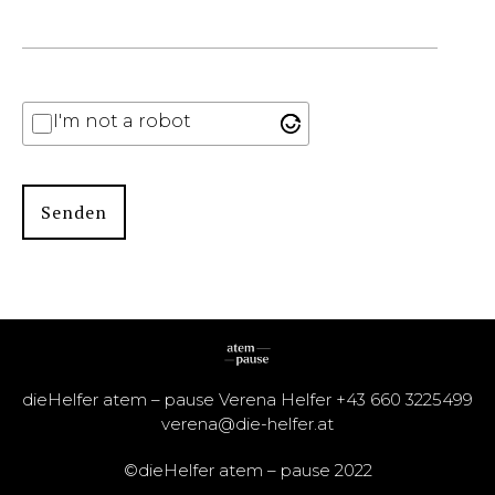
I'm not a robot
dieHelfer atem – pause Verena Helfer +43 660 3225499
verena@die-helfer.at
©dieHelfer atem – pause 2022